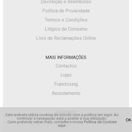
Devolução e Reembolso
Política de Privacidade
Termos e Condições
Litígios de Consumo
Livro de Reclamações Online
MAIS INFORMAÇÕES
Contactos
Lojas
Franchising
Recrutamento
SIGA-NOS
Este website utiliza cookies de acordo com a política em vigor. Ao
continuar a navegação está a aceitar a sua utilização.
Facebook
Caso pretenda saber mais, consulte a nossa
Política de Cookies
aqui
.