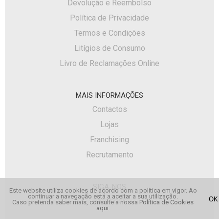
Devolução e Reembolso
Política de Privacidade
Termos e Condições
Litígios de Consumo
Livro de Reclamações Online
MAIS INFORMAÇÕES
Contactos
Lojas
Franchising
Recrutamento
SIGA-NOS
Este website utiliza cookies de acordo com a política em vigor. Ao
continuar a navegação está a aceitar a sua utilização.
Facebook
Caso pretenda saber mais, consulte a nossa
Política de Cookies
aqui
.