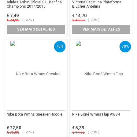
adidas T-shirt Oficial S.L. Benfica
Victoria Sapatilha Plataforma
Champions 2014/2015
Blucher Antelina
€ 7,49
€ 14,70
€ 24,95
( -70% )
€ 49,00
( -70% )
VER MAIS DETALHES
VER MAIS DETALHES
70%
70%
Nike Bota Wmns Sneaker Hoodie
Nike Boné Wmns Flap AW84
€ 22,50
€ 5,39
€ 75,00
( -70% )
€ 17,95
( -70% )