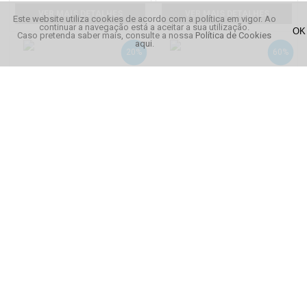
VER MAIS DETALHES
VER MAIS DETALHES
Este website utiliza cookies de acordo com a política em vigor. Ao
continuar a navegação está a aceitar a sua utilização.
Caso pretenda saber mais, consulte a nossa
Política de Cookies
aqui
.
20%
60%
Speedo Sapato Jelly Inf
Speedo Calção Lzr Racer Elite
Jammer
€ 14,36
€ 64,00
€ 17,95
( -20% )
€ 160,00
( -60% )
VER MAIS DETALHES
VER MAIS DETALHES
40%
50%