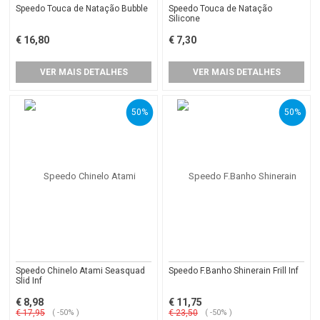
Speedo Touca de Natação Bubble
Speedo Touca de Natação
Silicone
€ 16,80
€ 7,30
VER MAIS DETALHES
VER MAIS DETALHES
50%
50%
Speedo Chinelo Atami Seasquad
Speedo F.Banho Shinerain Frill Inf
Slid Inf
€ 8,98
€ 11,75
€ 17,95
( -50% )
€ 23,50
( -50% )