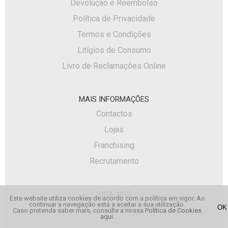
Devolução e Reembolso
Política de Privacidade
Termos e Condições
Litígios de Consumo
Livro de Reclamações Online
MAIS INFORMAÇÕES
Contactos
Lojas
Franchising
Recrutamento
SIGA-NOS
Este website utiliza cookies de acordo com a política em vigor. Ao
continuar a navegação está a aceitar a sua utilização.
Facebook
Caso pretenda saber mais, consulte a nossa
Política de Cookies
aqui
.