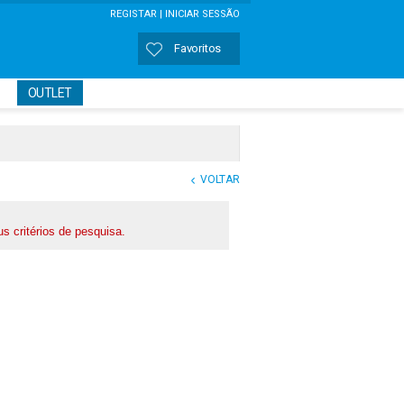
REGISTAR |
INICIAR SESSÃO
Favoritos
OUTLET
Memorizar
PERDEU A SENHA?
VOLTAR
us critérios de pesquisa.