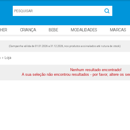
HER
CRIANÇA
BEBE
MODALIDADES
MARCAS
(Campanha válida de 01.01.2026 a 31.12.2026, nos produtos assinalados até rutura de stock)
a
Loja
Nenhum resultado encontrado!
A sua seleção não encontrou resultados - por favor, altere os se