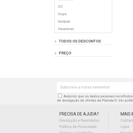
DC
Dupe
Eastpak
Havaianas
Head
TODOS OS DESCONTOS
Hummel
Komono
PREÇO
Lacoste
Até € 20,00
Le Coq Sportif
Entre € 20,00 e € 50,00
Merrell
Entre € 50,00 e € 80,00
Mr.lacy
Entre € 80,00 e € 100,00
New Balance
Entre € 100,00 e € 150,00
New Era
Autorizo que os dados pessoais recolhidos 
Entre € 150,00 e € 200,00
de divulgação de ofertas da Planeta D. Ver polít
Nike
Onitsuka Tiger
PRECISA DE AJUDA?
MAIS 
Outra
Devolução e Reembolso
Contac
Puma
Política de Privacidade
Lojas
Reebok