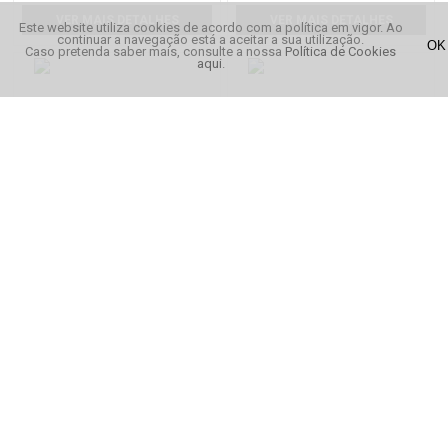
VER MAIS DETALHES
VER MAIS DETALHES
Este website utiliza cookies de acordo com a política em vigor. Ao
continuar a navegação está a aceitar a sua utilização.
Caso pretenda saber mais, consulte a nossa
Política de Cookies
aqui
.
Nike T-shirt Pro Cool Top
Nike Meias Pack 3 Cushion
Quarter
€ 29,95
€ 11,95
VER MAIS DETALHES
VER MAIS DETALHES