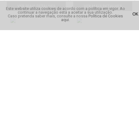
VER MAIS DETALHES
VER MAIS DETALHES
Este website utiliza cookies de acordo com a política em vigor. Ao
continuar a navegação está a aceitar a sua utilização.
Caso pretenda saber mais, consulte a nossa
Política de Cookies
aqui
.
Nike Joelho Sem Abertura
Reebok Calça Fato de Treino
Elements Marble Group
€ 14,50
€ 49,95
VER MAIS DETALHES
VER MAIS DETALHES