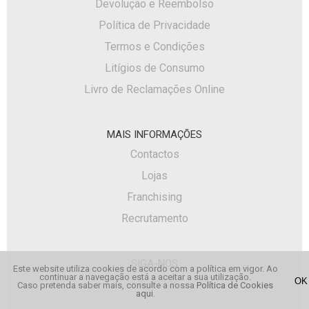
Devolução e Reembolso
Política de Privacidade
Termos e Condições
Litígios de Consumo
Livro de Reclamações Online
MAIS INFORMAÇÕES
Contactos
Lojas
Franchising
Recrutamento
SIGA-NOS
Este website utiliza cookies de acordo com a política em vigor. Ao
continuar a navegação está a aceitar a sua utilização.
Facebook
Caso pretenda saber mais, consulte a nossa
Política de Cookies
aqui
.