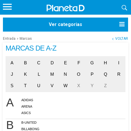
Ver categorias
Entrada
Marcas
VOLTAR
MARCAS DE A-Z
A
B
C
D
E
F
G
H
I
J
K
L
M
N
O
P
Q
R
S
T
U
V
W
X
Y
Z
A
ADIDAS
ARENA
ASICS
B
B-UNITED
BILLABONG