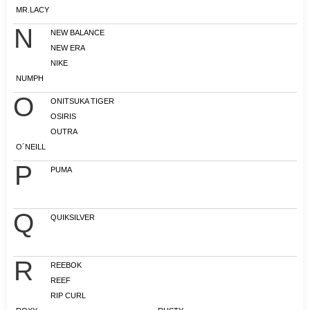
MR.LACY
N
NEW BALANCE
NEW ERA
NIKE
NUMPH
O
ONITSUKA TIGER
OSIRIS
OUTRA
O´NEILL
P
PUMA
Q
QUIKSILVER
R
REEBOK
REEF
RIP CURL