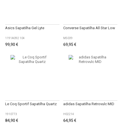
Asics Sapatilha Gel Lyte
Converse Sapatilha All Star Low
1191A092 104
M5039
99,90 €
69,95 €
Le Coq Sportif Sapatilha Quartz
adidas Sapatilha Retrovulc MID
1910773
H02214
84,90 €
64,95 €