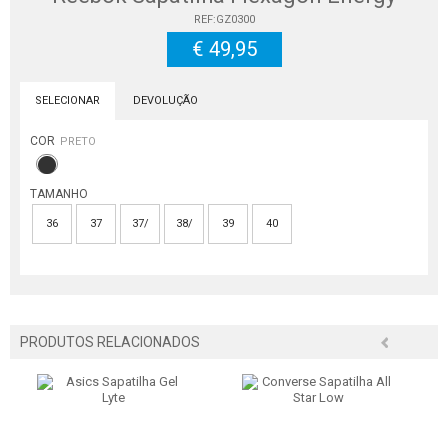
REF:GZ0300
€ 49,95
SELECIONAR
DEVOLUÇÃO
COR
PRETO
TAMANHO
36
37
37/
38/
39
40
PRODUTOS RELACIONADOS