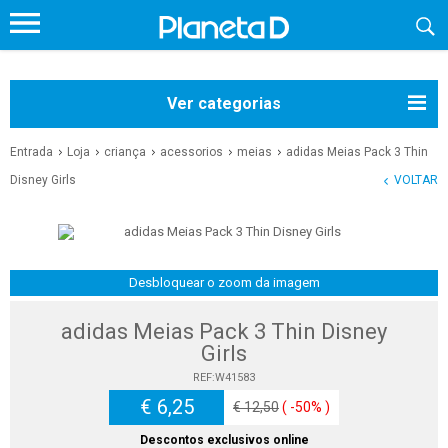
Ver categorias
Entrada
Loja
criança
acessorios
meias
adidas Meias Pack 3 Thin
Disney Girls
VOLTAR
Desbloquear o zoom da imagem
adidas Meias Pack 3 Thin Disney
Girls
REF:W41583
€ 6,25
€ 12,50
( -50% )
Descontos exclusivos online