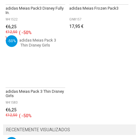
adidas Meias Pack3 Disney Fully
adidas Meias Frozen Pack3
In.
W41522
GN8157
17,95 €
€6,25
€12,50
(
-50%
)
-50%
adidas Meias Pack 3 Thin Disney
Girls
W41583
€6,25
€12,50
(
-50%
)
RECENTEMENTE VISUALIZADOS