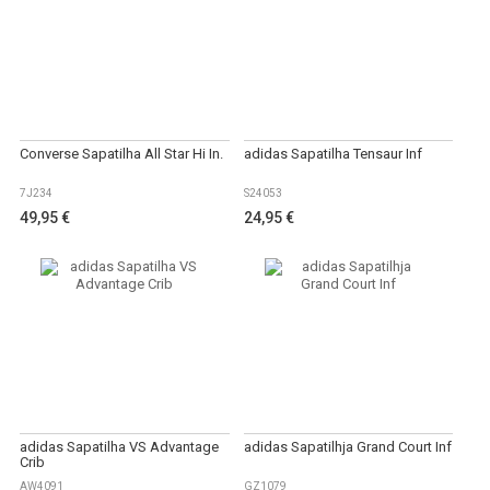
Converse Sapatilha All Star Hi In.
adidas Sapatilha Tensaur Inf
7J234
S24053
49,95 €
24,95 €
adidas Sapatilha VS Advantage
adidas Sapatilhja Grand Court Inf
Crib
AW4091
GZ1079