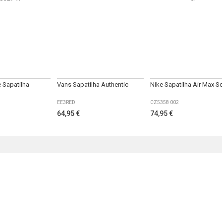
 Sapatilha
Vans Sapatilha Authentic
Nike Sapatilha Air Max Sc
EE3RED
CZ5358 002
64,95 €
74,95 €