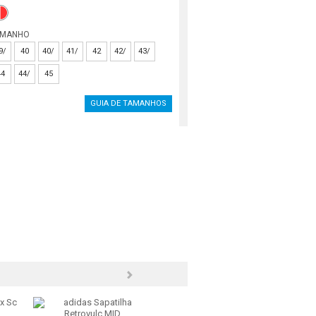
AMANHO
9/
40
40/
41/
42
42/
43/
44
44/
45
GUIA DE TAMANHOS