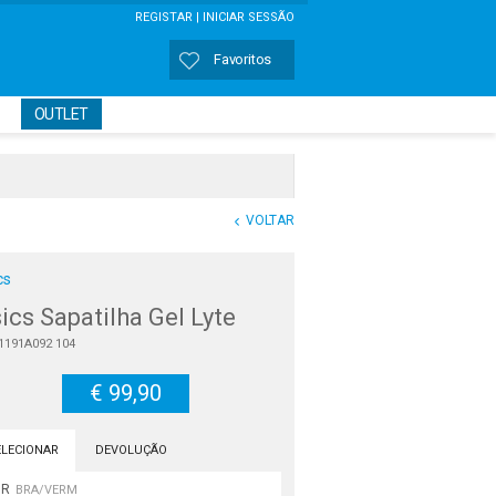
REGISTAR |
INICIAR SESSÃO
Favoritos
OUTLET
Memorizar
PERDEU A SENHA?
VOLTAR
cs
ics Sapatilha Gel Lyte
1191A092 104
€ 99,90
ELECIONAR
DEVOLUÇÃO
OR
BRA/VERM