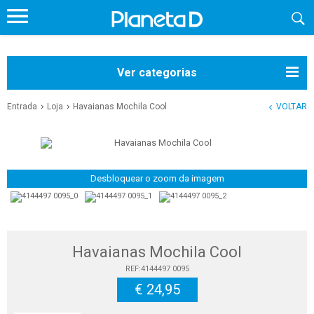
Ver categorias
Entrada
Loja
Havaianas Mochila Cool
VOLTAR
Desbloquear o zoom da imagem
Havaianas Mochila Cool
REF:4144497 0095
€ 24,95