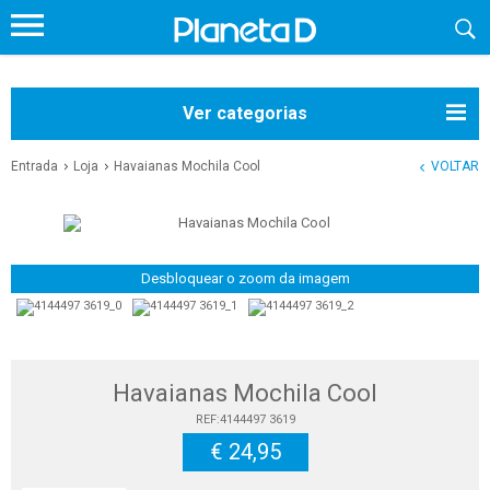
Ver categorias
Entrada
Loja
Havaianas Mochila Cool
VOLTAR
Desbloquear o zoom da imagem
Havaianas Mochila Cool
REF:4144497 3619
€ 24,95